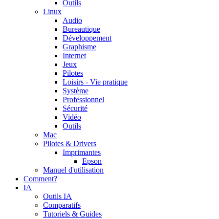
Outils
Linux
Audio
Bureautique
Développement
Graphisme
Internet
Jeux
Pilotes
Loisirs - Vie pratique
Système
Professionnel
Sécurité
Vidéo
Outils
Mac
Pilotes & Drivers
Imprimantes
Epson
Manuel d'utilisation
Comment?
IA
Outils IA
Comparatifs
Tutoriels & Guides