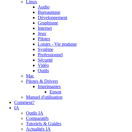
Linux
Audio
Bureautique
Développement
Graphisme
Internet
Jeux
Pilotes
Loisirs - Vie pratique
Système
Professionnel
Sécurité
Vidéo
Outils
Mac
Pilotes & Drivers
Imprimantes
Epson
Manuel d'utilisation
Comment?
IA
Outils IA
Comparatifs
Tutoriels & Guides
Actualités IA