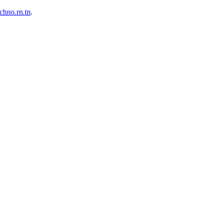
echno.rn.tn
.