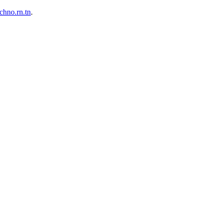
echno.rn.tn
.