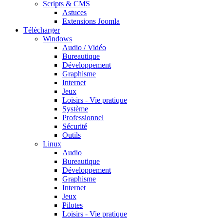
Scripts & CMS
Astuces
Extensions Joomla
Télécharger
Windows
Audio / Vidéo
Bureautique
Développement
Graphisme
Internet
Jeux
Loisirs - Vie pratique
Système
Professionnel
Sécurité
Outils
Linux
Audio
Bureautique
Développement
Graphisme
Internet
Jeux
Pilotes
Loisirs - Vie pratique