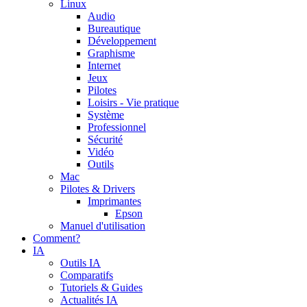
Linux
Audio
Bureautique
Développement
Graphisme
Internet
Jeux
Pilotes
Loisirs - Vie pratique
Système
Professionnel
Sécurité
Vidéo
Outils
Mac
Pilotes & Drivers
Imprimantes
Epson
Manuel d'utilisation
Comment?
IA
Outils IA
Comparatifs
Tutoriels & Guides
Actualités IA