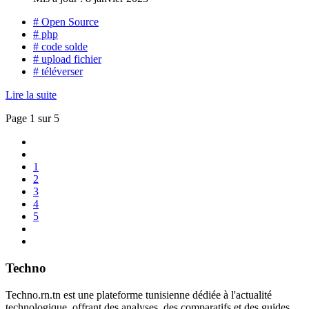
# Open Source
# php
# code solde
# upload fichier
# téléverser
Lire la suite
Page 1 sur 5
1
2
3
4
5
Techno
Techno.rn.tn est une plateforme tunisienne dédiée à l'actualité
technologique, offrant des analyses, des comparatifs et des guides