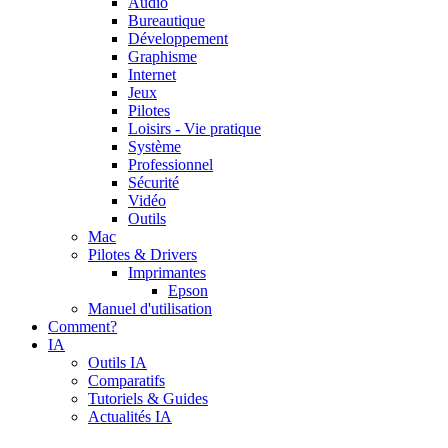
Audio
Bureautique
Développement
Graphisme
Internet
Jeux
Pilotes
Loisirs - Vie pratique
Système
Professionnel
Sécurité
Vidéo
Outils
Mac
Pilotes & Drivers
Imprimantes
Epson
Manuel d'utilisation
Comment?
IA
Outils IA
Comparatifs
Tutoriels & Guides
Actualités IA