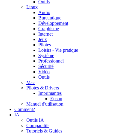
Outils
Linux
Audio
Bureautique
Développement
Graphisme
Internet
Jeux
Pilotes
Loisirs - Vie pratique
Système
Professionnel
Sécurité
Vidéo
Outils
Mac
Pilotes & Drivers
Imprimantes
Epson
Manuel d'utilisation
Comment?
IA
Outils IA
Comparatifs
Tutoriels & Guides