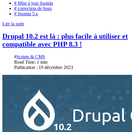
# Mise à jour Joomla
# correction de bugs
# Joomla 5.x
Lire la suite
Drupal 10.2 est là : plus facile à utiliser et
compatible avec PHP 8.3 !
#
Scripts & CMS
Read Time: 1 min
Publication : 19 décembre 2023