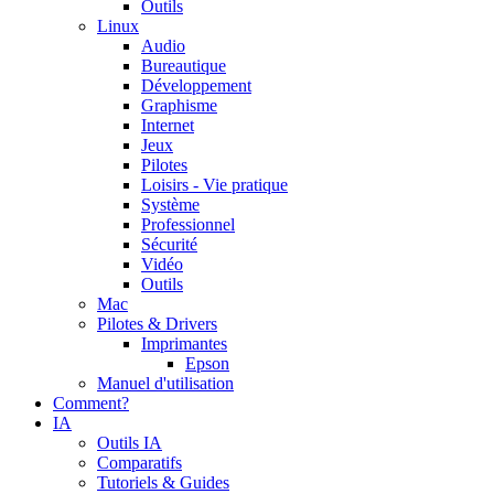
Outils
Linux
Audio
Bureautique
Développement
Graphisme
Internet
Jeux
Pilotes
Loisirs - Vie pratique
Système
Professionnel
Sécurité
Vidéo
Outils
Mac
Pilotes & Drivers
Imprimantes
Epson
Manuel d'utilisation
Comment?
IA
Outils IA
Comparatifs
Tutoriels & Guides