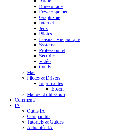
Audio
Bureautique
Développement
Graphisme
Internet
Jeux
Pilotes
Loisirs - Vie pratique
Système
Professionnel
Sécurité
Vidéo
Outils
Mac
Pilotes & Drivers
Imprimantes
Epson
Manuel d'utilisation
Comment?
IA
Outils IA
Comparatifs
Tutoriels & Guides
Actualités IA