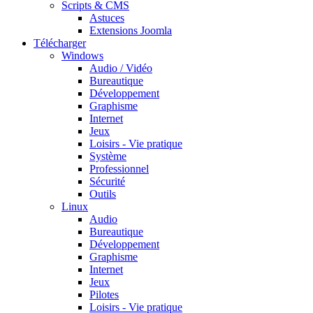
Scripts & CMS
Astuces
Extensions Joomla
Télécharger
Windows
Audio / Vidéo
Bureautique
Développement
Graphisme
Internet
Jeux
Loisirs - Vie pratique
Système
Professionnel
Sécurité
Outils
Linux
Audio
Bureautique
Développement
Graphisme
Internet
Jeux
Pilotes
Loisirs - Vie pratique