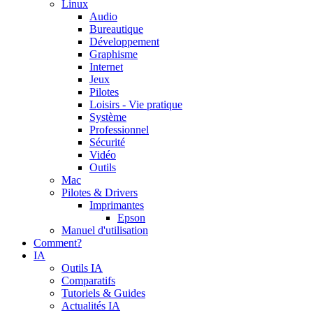
Linux
Audio
Bureautique
Développement
Graphisme
Internet
Jeux
Pilotes
Loisirs - Vie pratique
Système
Professionnel
Sécurité
Vidéo
Outils
Mac
Pilotes & Drivers
Imprimantes
Epson
Manuel d'utilisation
Comment?
IA
Outils IA
Comparatifs
Tutoriels & Guides
Actualités IA