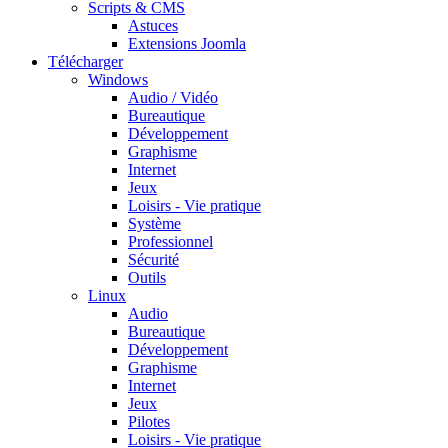
Scripts & CMS
Astuces
Extensions Joomla
Télécharger
Windows
Audio / Vidéo
Bureautique
Développement
Graphisme
Internet
Jeux
Loisirs - Vie pratique
Système
Professionnel
Sécurité
Outils
Linux
Audio
Bureautique
Développement
Graphisme
Internet
Jeux
Pilotes
Loisirs - Vie pratique