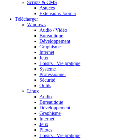
Scripts & CMS
Astuces
Extensions Joomla
Télécharger
Windows
Audio / Vidéo
Bureautique
Développement
Graphisme
Internet
Jeux
Loisirs - Vie pratique
Système
Professionnel
Sécurité
Outils
Linux
Audio
Bureautique
Développement
Graphisme
Internet
Jeux
Pilotes
Loisirs - Vie pratique