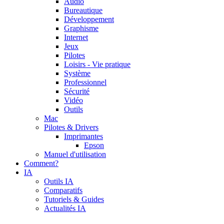
Audio
Bureautique
Développement
Graphisme
Internet
Jeux
Pilotes
Loisirs - Vie pratique
Système
Professionnel
Sécurité
Vidéo
Outils
Mac
Pilotes & Drivers
Imprimantes
Epson
Manuel d'utilisation
Comment?
IA
Outils IA
Comparatifs
Tutoriels & Guides
Actualités IA