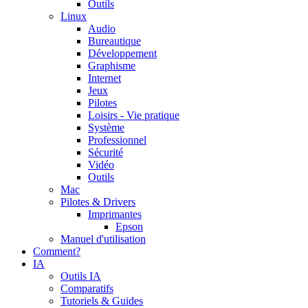
Outils
Linux
Audio
Bureautique
Développement
Graphisme
Internet
Jeux
Pilotes
Loisirs - Vie pratique
Système
Professionnel
Sécurité
Vidéo
Outils
Mac
Pilotes & Drivers
Imprimantes
Epson
Manuel d'utilisation
Comment?
IA
Outils IA
Comparatifs
Tutoriels & Guides