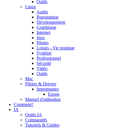
Outils
Linux
Audio
Bureautique
Développement
Graphisme
Internet
Jeux
Pilotes
Loisirs - Vie pratique
Système
Professionnel
Sécurité
Vidéo
Outils
Mac
Pilotes & Drivers
Imprimantes
Epson
Manuel d'utilisation
Comment?
IA
Outils IA
Comparatifs
Tutoriels & Guides