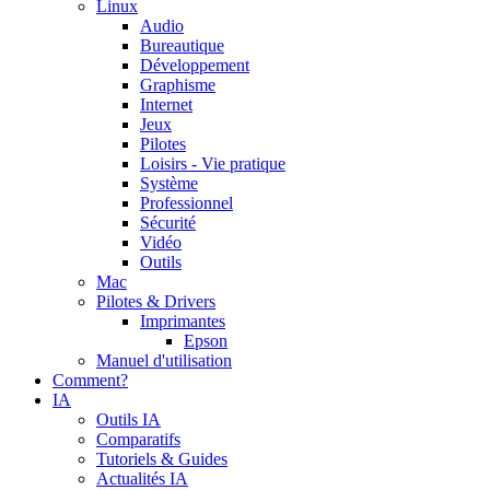
Linux
Audio
Bureautique
Développement
Graphisme
Internet
Jeux
Pilotes
Loisirs - Vie pratique
Système
Professionnel
Sécurité
Vidéo
Outils
Mac
Pilotes & Drivers
Imprimantes
Epson
Manuel d'utilisation
Comment?
IA
Outils IA
Comparatifs
Tutoriels & Guides
Actualités IA