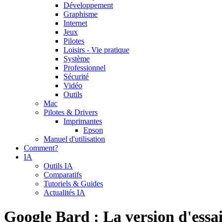
Développement
Graphisme
Internet
Jeux
Pilotes
Loisirs - Vie pratique
Système
Professionnel
Sécurité
Vidéo
Outils
Mac
Pilotes & Drivers
Imprimantes
Epson
Manuel d'utilisation
Comment?
IA
Outils IA
Comparatifs
Tutoriels & Guides
Actualités IA
Google Bard : La version d'essa