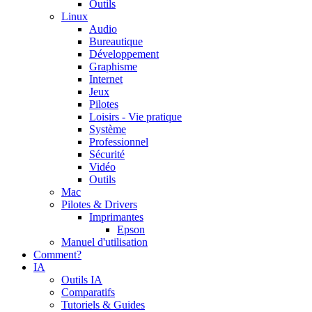
Outils
Linux
Audio
Bureautique
Développement
Graphisme
Internet
Jeux
Pilotes
Loisirs - Vie pratique
Système
Professionnel
Sécurité
Vidéo
Outils
Mac
Pilotes & Drivers
Imprimantes
Epson
Manuel d'utilisation
Comment?
IA
Outils IA
Comparatifs
Tutoriels & Guides