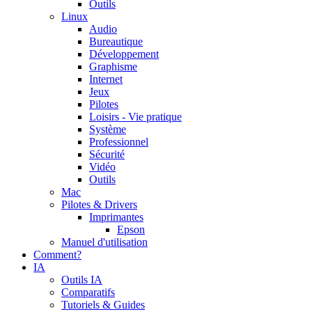
Outils
Linux
Audio
Bureautique
Développement
Graphisme
Internet
Jeux
Pilotes
Loisirs - Vie pratique
Système
Professionnel
Sécurité
Vidéo
Outils
Mac
Pilotes & Drivers
Imprimantes
Epson
Manuel d'utilisation
Comment?
IA
Outils IA
Comparatifs
Tutoriels & Guides